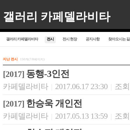
갤러리 카페델라비타
갤러리 카페델라비타
전시
전시 현장
공지사항
찾아오시는 길
지난 전시
150개(7/8페이지)
동행-3인전
[2017]
카페델라비타
2017.06.17 23:30
조회 
|
|
한승욱 개인전
[2017]
카페델라비타
2017.05.13 13:59
조회 
|
|