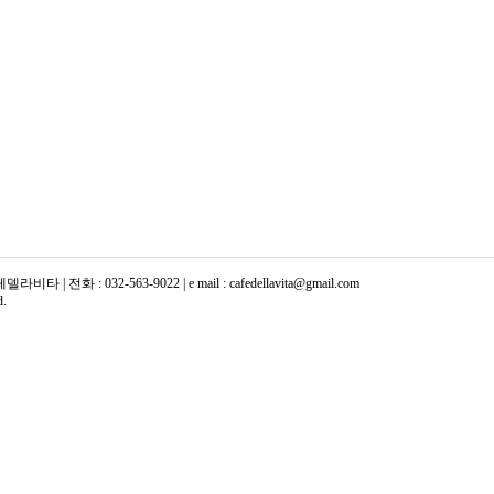
화 : 032-563-9022 | e mail : cafedellavita@gmail.com
d.