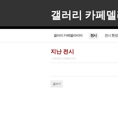
갤러리 카페
갤러리 카페델라비타
전시
전시 현장
지난 전시
150개(11/8페이지)
글쓰기