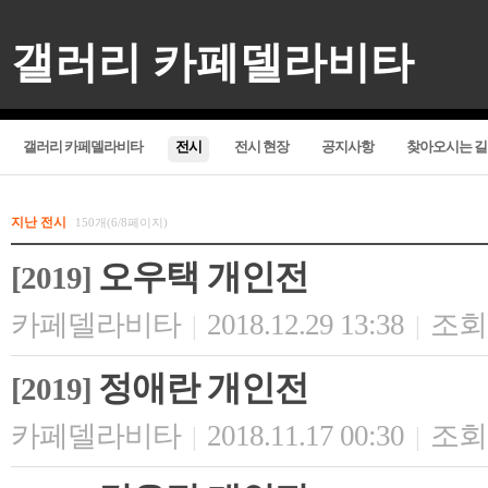
갤러리 카페델라비타
갤러리 카페델라비타
전시
전시 현장
공지사항
찾아오시는 길
지난 전시
150개(6/8페이지)
오우택 개인전
[2019]
카페델라비타
2018.12.29 13:38
조회 
|
|
정애란 개인전
[2019]
카페델라비타
2018.11.17 00:30
조회 
|
|